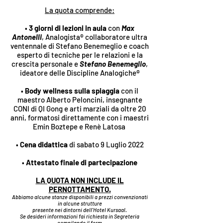
La quota comprende:
•
3 giorni di lezioni in aula
con
Max
Antonelli
, Analogista® collaboratore ultra
ventennale di Stefano Benemeglio e coach
esperto di tecniche per le relazioni e la
crescita personale e
Stefano Benemeglio
,
ideatore delle Discipline Analogiche®
•
Body wellness sulla spiaggia
con il
maestro Alberto Peloncini, insegnante
CONI di QI Gong e arti marziali da oltre 20
anni, formatosi direttamente con i maestri
Emin Boztepe e Renè Latosa
•
Cena didattica
di sabato 9 Luglio 2022
•
Attestato finale di partecipazione
LA QUOTA NON INCLUDE IL
PERNOTTAMENTO.
Abbiamo alcune stanze disponibili a prezzi convenzionati
in alcune strutture
presente nei dintorni dell'Hotel Kursaal.
Se desideri informazioni fai richiesta in Segreteria
compilando il form