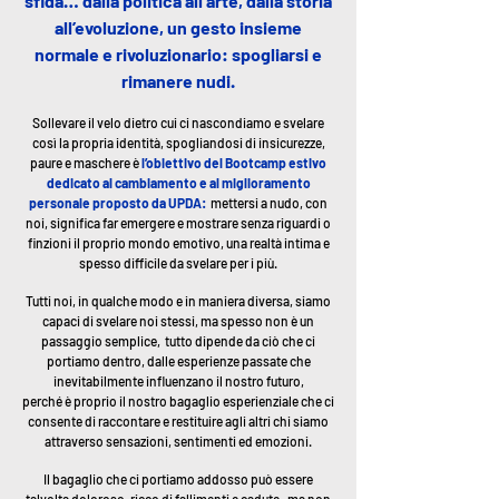
sfida…
dalla politica all’arte, dalla storia
all’evoluzione, un gesto insieme
normale e rivoluzionario: spogliarsi e
rimanere nudi.
Sollevare il velo dietro cui ci nascondiamo e svelare
così la propria identità, spogliandosi di insicurezze,
paure e maschere è
l’obiettivo del Bootcamp estivo
dedicato al cambiamento e al miglioramento
personale proposto da UPDA:
mettersi a nudo, con
noi, significa far emergere e mostrare senza riguardi o
finzioni il proprio mondo emotivo, una realtà intima e
spesso difficile da svelare per i più.
Tutti noi, in qualche modo e in maniera diversa, siamo
capaci di svelare noi stessi, ma spesso non è un
passaggio semplice, tutto dipende da ciò che ci
portiamo dentro, dalle esperienze passate che
inevitabilmente influenzano il nostro futuro,
perché è proprio il nostro bagaglio esperienziale che ci
consente di raccontare e restituire agli altri chi siamo
attraverso sensazioni, sentimenti ed emozioni.
Il bagaglio che ci portiamo addosso può essere