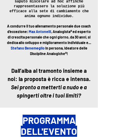
saputo miscelare ad hoc affinchè
rappresentassero la soluzione
più
efficace alla sete di cambiamento che
anima ognuno individuo.
A condurre il tuo allenamento personale due coach
d’eccezione:
Max Antonelli
, Analogista® ed esperto
di crescita personale che ogni giorno, da 30 anni, si
dedica allo sviluppo e miglioramento individuale e...
Stefano Benemeglio
in persona, ideatore delle
Discipline Analogiche®!
Dall’alba al tramonto insieme a
noi: la proposta è ricca e intensa.
Sei pronto a metterti a nudo e a
spingerti oltre i tuoi limiti?
PROGRAMMA
DELL'EVENTO