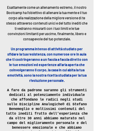
Esattamente come un allenamento estremo, il nostro
Bootcamp ha l’obiettivo di allenare la tua mente e il tuo
corpo alla realizzazione della migliore versione di te
stesso attraverso contenuti unici e del tutto inediti che
ti vedranno misurarti con i tuoi limiti e le tue
convinzioni limitanti per uscirne, finalmente, libero e
consapevole del tuo potenziale.
Un programma intenso di attività studiato per
sfidare la tua resistenza, con numerose ore in aula
che ti
costringeranno a un faccia a faccia diretto con
le tue emozioni ed esperienze all’aria aperta che
coinvolgeranno il corpo,
la casa in cui abita la tua
emotività, sono la nostra ricetta studiata per la tua
rivoluzione personale.
A fare da padrone saranno gli strumenti
dedicati al potenziamento individuale
che affondano le radici negli studi
sulle Discipline Analogiche® di Stefano
Benemeglio
e moltissimi contenuti del
tutto inediti frutto dell’esperienza che
da oltre 30 anni
abbiamo maturato nel
campo del miglioramento personale e del
benessere emozionale
e che abbiamo