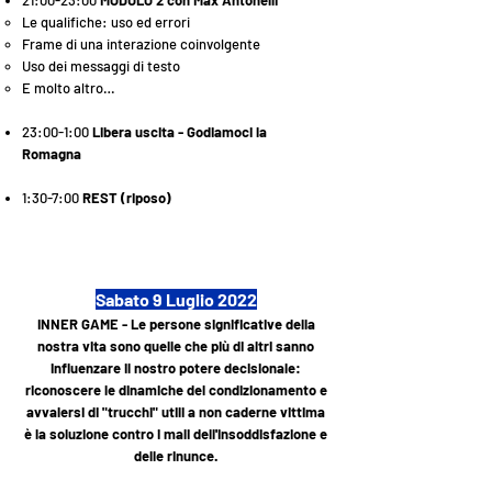
21:00-23:00
MODULO 2 con Max Antonelli
​Le qualifiche: uso ed errori
Frame di una interazione coinvolgente
Uso dei messaggi di testo
E molto altro…
23:00-1:00
Libera uscita - Godiamoci la
Romagna
1:30-7:00
REST (riposo)
Sabato 9 Luglio 2022
INNER GAME - Le persone significative della
nostra vita sono quelle che più di altri sanno
influenzare il nostro potere decisionale:
riconoscere le dinamiche del condizionamento e
avvalersi di "trucchi" utili a non caderne vittima
è la soluzione contro i mali dell'insoddisfazione e
delle rinunce.