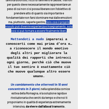
talvolta doloroso, ricco di fallimenti e cadute, ma non
per questo deve necessariamente rappresentare un
peso di cui non ci si possa liberare con l’obiettivo di
prendere atto di quanto sia importante e
fondamentale non farsi dominare mai dalle emozioni
ma, piuttosto, saperle gestire.
Solo così il proprio
vissuto può divenire esperienza e insegnamento, solo
così si può tornare a essere finalmente liberi.
Mettendoti a nudo
imparerai a
conoscerti come mai prima d’ora e…
a riconoscere il mondo emotivo
degli altri per migliorare la
qualità
dei rapporti che intrecci
ogni giorno, perchè ciò che muove
il tuo
sentire è esattamente ciò
che muove qualunque altro essere
umano.
Un cambiamento che otterresti in 10 anni
concentrato in 3 giorni,
nella splendida cornice
estiva della Romagna, è la soluzione rapida e
rivoluzionaria che cerchi da tempo e che noi ti
proponiamo in qualità di esperienza estremamente
intensiva,
da vivere dall’alba al tramonto
.